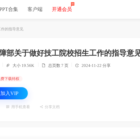
PPT合集
客户端
开通会员
工作的指导意见
障部关于做好技工院校招生工作的指导意
大小 19.56K
总页数 7 页
2024-11-22 分享



免费下载特权
加入VIP

用手机查看

分享文档