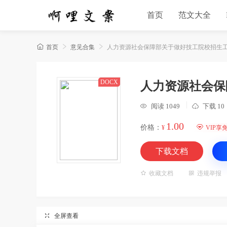
首页
范文大全



首页
意见合集
人力资源社会保障部关于做好技工院校招生
DOCX
人力资源社会保
阅读 1049
下载 10


1.00
价格：

¥
VIP享
下载文档

收藏文档

违规举报

全屏查看