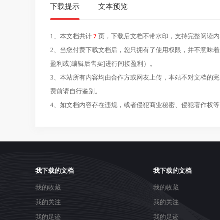
下载提示
文本预览
1、本文档共计
7
页，下载后文档不带水印，支持完整阅读内
2、当您付费下载文档后，您只拥有了使用权限，并不意味着
盈利或[编辑后售卖]进行间接盈利）。
3、本站所有内容均由合作方或网友上传，本站不对文档的
费前请自行鉴别。
4、如文档内容存在违规，或者侵犯商业秘密、侵犯著作权等
人
力
资
源
我下载的文档
我下载的文档
社
我的收藏
会
我的收藏
保
我的关注
我的关注
障
我的足迹
我的足迹