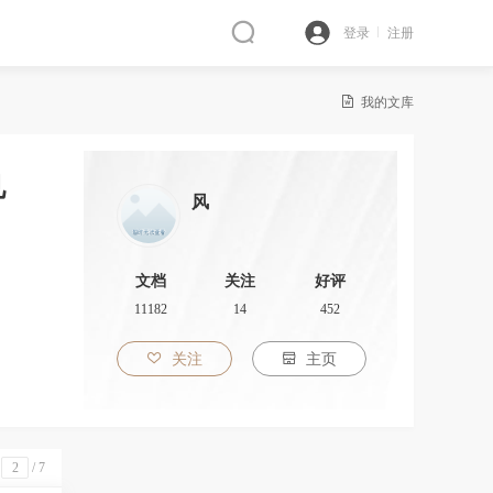
登录
注册

我的文库
见
风
文档
关注
好评
11182
14
452

关注

主页
/
7